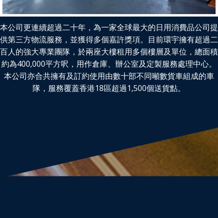
本公司更連續超過二十年，為一家全球最大的日用消費品公司提
供第三方物流服務，並獲得多個嘉許獎項。目前環宇擁有超過二
百人的強大專業團隊，於兩座大樓租用多個樓層及單位，總面積
約為400,000平方呎，用作倉庫、辦公室及定製服務處理中心。
本公司亦合共擁有及訂約使用由數十部不同噸數貨車組成的車
隊，服務覆蓋香港18區超過1,500個送貨點。