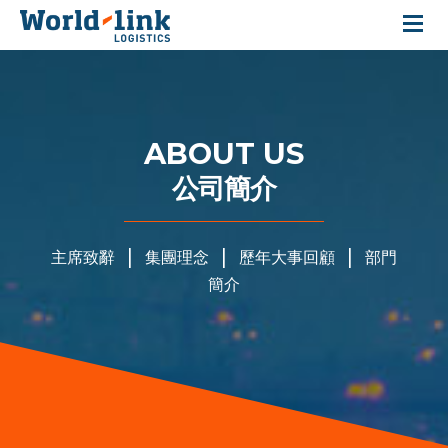
關於我們
業務範疇
ABOUT US
公司簡介
倉庫概覽
個案分享
|
|
|
主席致辭
集團理念
歷年大事回顧
部門
推薦及獎項
簡介
投資者關係
聯絡我們
|