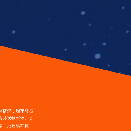
發情況，環宇發揮
依時送抵貨物。某
環，更遑論卸貨，