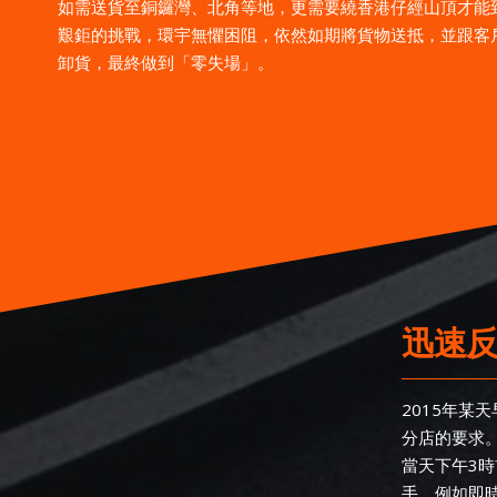
如需送貨至銅鑼灣、北角等地，更需要繞香港仔經山頂才能
艱鉅的挑戰，環宇無懼困阻，依然如期將貨物送抵，並跟客
卸貨，最終做到「零失場」。
迅速反
2015年
分店的要求
當天下午3
手，例如即