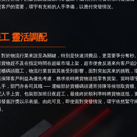
視客戶的需要，環宇有充裕的人手準備，以應付突發情況。
工 靈活調配
」對於物流行業來說至為關鍵，特別是快速消費品，更需要爭分奪秒
果貨物趕不及在指定時間在超級市場上架，超市便會反過來向客戶追
貨櫃碼頭罷工，物流行業首當其衝受到影響，面對突如其來的挑戰，
以保障客戶利益為優先考慮，務求依時將貨物送抵零售貨架。當時環
手，部門亦各司其職 ── 運輸部於貨櫃碼頭通宵排隊等候領取貨櫃
配人手上貨、包裝部加班日夜趕工，最後終於順利準時將貨物送抵，
頒發嘉許獎以示表揚。由此可見，即使面對突發情況，環宇依然緊守
通。