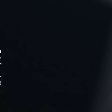
。
討
環
宇
、
更
崗