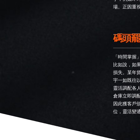
場。正因重
碼頭罷
「時間掌握
比如說，如
損失。某年
宇一如既往
靈活調配各人
倉庫立即調
因此獲客戶
位，靈活變