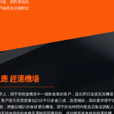
到達。面對著如此
戶協商在店舖附近
應 趕運機場
某天早上，環宇突然接獲其中一個飲食業的客戶，提出即日送貨至其機場
。客戶當天所需貨量估計比平日多逾三成，急需補給，因此要求環宇
時前，將數以噸計的食材運往機場。環宇於短時間內緊急召集並調配人
時安排休假中的倉務及運輸部同事協助，成功將所有食材依時運抵機